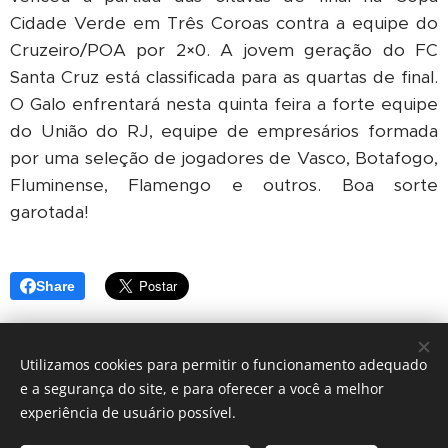
Cidade Verde em Três Coroas contra a equipe do
Cruzeiro/POA por 2×0. A jovem geração do FC
Santa Cruz está classificada para as quartas de final.
O Galo enfrentará nesta quinta feira a forte equipe
do União do RJ, equipe de empresários formada
por uma seleção de jogadores de Vasco, Botafogo,
Fluminense, Flamengo e outros. Boa sorte
garotada!
Share
Utilizamos cookies para permitir o funcionamento adequado
e a segurança do site, e para oferecer a você a melhor
© 2024 Todos os direitos reservados
experiência de usuário possível.
Futebol Clube Santa Cruz - RS