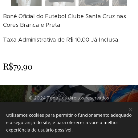
Boné Oficial do Futebol Clube Santa Cruz nas
Cores Branca e Preta
Taxa Administrativa de R$ 10,00 Já Inclusa.
R$
79,90
© 2024 Todos os direitos reservados
Futebol Clube Santa Cruz - RS
Utilizamos cookies para permitir o funcionamento adequado
Desenvolvido por
CenterTech Informática
Cookies
e a segurança do site, e para oferecer a você a melhor
experiência de usuário possível.