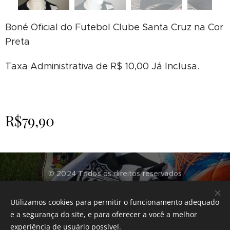
Boné Oficial do Futebol Clube Santa Cruz na Cor
Preta
Taxa Administrativa de R$ 10,00 Já Inclusa.
R$
79,90
© 2024 Todos os direitos reservados
Futebol Clube Santa Cruz - RS
Utilizamos cookies para permitir o funcionamento adequado
Desenvolvido por
CenterTech Informática
Cookies
e a segurança do site, e para oferecer a você a melhor
experiência de usuário possível.