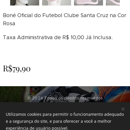
Boné Oficial do Futebol Clube Santa Cruz na Cor
Rosa
Taxa Administrativa de R$ 10,00 Já Inclusa.
R$
79,90
© 2024 Todos os direitos reservados
Futebol Clube Santa Cruz - RS
Utilizamos cookies para permitir o funcionamento adequado
Desenvolvido por
CenterTech Informática
Cookies
e a segurança do site, e para oferecer a você a melhor
experiência de usuário possível.