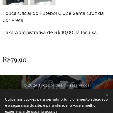
Touca Oficial do Futebol Clube Santa Cruz da
Cor Preta
Taxa Administrativa de R$ 10,00 Já Inclusa.
R$
79,90
© 2024 Todos os direitos reservados
Futebol Clube Santa Cruz - RS
Utilizamos cookies para permitir o funcionamento adequado
Desenvolvido por
CenterTech Informática
Cookies
e a segurança do site, e para oferecer a você a melhor
experiência de usuário possível.